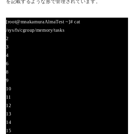
を記載するような形で管理されています。
[root@mnakamuraAlmaTest ~]# cat
/sys/fs/cgroup/memory/tasks
2
3
4
6
8
9
10
11
12
13
14
15