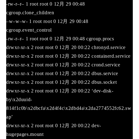
-rw-r–r– 1 root root 0 12月 29 00:48
cgroup.clone_children
–w–w–w- 1 root root 0 12月 29 00:48
cgroup.event_control
-rw-r–r– 1 root root 0 12月 29 00:48 cgroup.procs
drwxr-xr-x 2 root root 0 12月 20 00:22 chronyd.service
drwxr-xr-x 2 root root 0 12月 20 00:22 containerd.service
drwxr-xr-x 2 root root 0 12月 20 00:22 crond.service
drwxr-xr-x 2 root root 0 12月 20 00:22 dbus.service
drwxr-xr-x 2 root root 0 12月 20 00:22 dbus.socket
drwxr-xr-x 2 root root 0 12月 20 00:22 ‘dev-disk-
by\x2duuid-
814f1c0b\x2dbcfa\x2d4f4c\x2dbd4a\x2da2774552fc62.sw
ap’
drwxr-xr-x 2 root root 0 12月 20 00:22 dev-
hugepages.mount