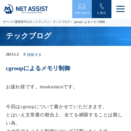
メ
お問い合わせ
お電話
ニ
ュ
サーバー運用保守のネットアシスト
テックブログ
cgroupによるメモリ制御
ー
を
テックブログ
開
閉
す
る
2023.1.2
技術ネタ
cgroupによるメモリ制御
お疲れ様です。mnakamuraです。
今回はcgroupについて書かせていただきます。
とはいえ文章量の都合上、全てを網羅することは難し
い為、