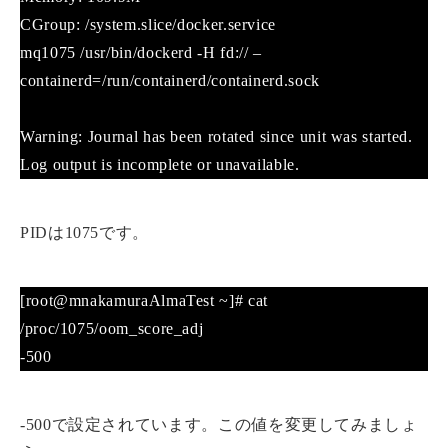
CGroup: /system.slice/docker.service
mq1075 /usr/bin/dockerd -H fd:// –
containerd=/run/containerd/containerd.sock
Warning: Journal has been rotated since unit was started.
Log output is incomplete or unavailable.
PIDは1075です。
[root@mnakamuraAlmaTest ~]# cat
/proc/1075/oom_score_adj
-500
-500で設定されています。この値を変更してみましょ