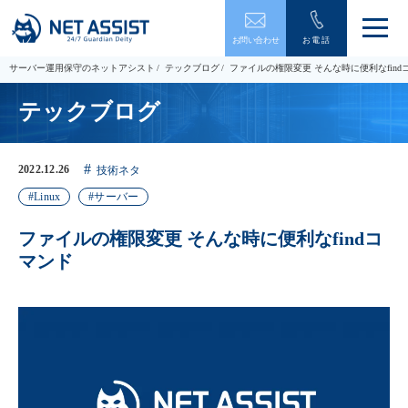
メ
お問い合わせ
お電話
ニ
ュ
サーバー運用保守のネットアシスト
テックブログ
ファイルの権限変更 そんな時に便利なfind
ー
を
テックブログ
開
閉
す
る
2022.12.26
技術ネタ
Linux
サーバー
ファイルの権限変更 そんな時に便利なfindコ
マンド