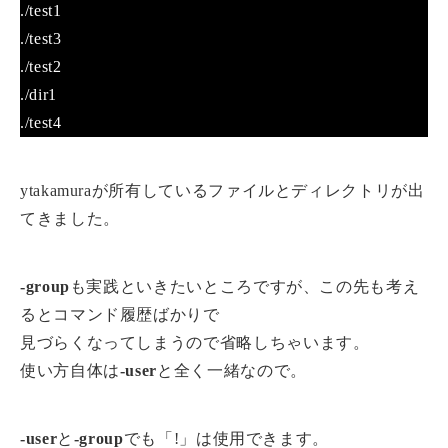
./test1
./test3
./test2
./dir1
./test4
ytakamuraが所有しているファイルとディレクトリが出
てきました。
-group
も実践といきたいところですが、この先も考え
るとコマンド履歴ばかりで
見づらくなってしまうので省略しちゃいます。
使い方自体は
-user
と全く一緒なので。
-user
と
-group
でも「!」は使用できます。