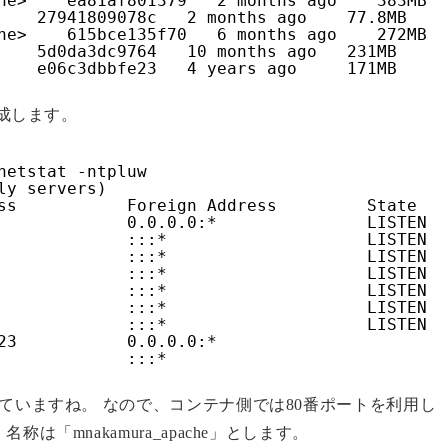
ne>    ea81af801379   2 months ago    383MB
    27941809078c   2 months ago    77.8MB
ne>    615bce135f70   6 months ago    272MB
    5d0da3dc9764   10 months ago   231MB
    e06c3dbbfe23   4 years ago     171MB
作成します。
netstat -ntpluw
ly servers)
ss           Foreign Address         State   
             0.0.0.0:*               LISTEN  
             :::*                    LISTEN  
             :::*                    LISTEN  
             :::*                    LISTEN  
             :::*                    LISTEN  
             :::*                    LISTEN  
             :::*                    LISTEN  
23           0.0.0.0:*                       
             :::*                            
用していますね。 なので、コンテナ側では80番ポートを利用し
は「mnakamura_apache」とします。