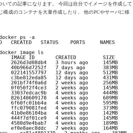
kerについての記事になります。 今回は自分でイメージを作成して
じ構成のコンテナを大量作成したり、 他のPCやサーバに移
docker ps -a
D   CREATED   STATUS    PORTS     NAMES
docker image ls
    IMAGE ID       CREATED         SIZE
    2626d3d08db4   3 hours ago     145MB
    40b966d7252f   7 days ago      383MB
    022141557797   12 days ago     512MB
    c3be812eda85   12 days ago     431MB
    201bf74f0a6d   2 weeks ago     256MB
    0f050f2f4ce3   2 weeks ago     145MB
    33037edcac9b   4 weeks ago     444MB
    826140609178   4 weeks ago     609MB
    6f60fc01bb4a   4 weeks ago     595MB
    ffc079081fed   4 weeks ago     373MB
    41b0e86104ba   4 weeks ago     142MB
    444f7df01ce9   4 weeks ago     145MB
    4580d9e4bab7   4 weeks ago     189MB
    ef0e8aec8ddc   7 weeks ago     164MB