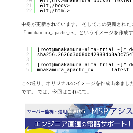
20
&lt;div>mnakamura docker test&l
21
&lt;/body>
22
&lt;/html>
中身が更新されています。 そしてこの更新され
「mnakamura_apache_ex」というイメージを作
1
[root@mnakamura-alma-trial ~]# d
2
sha256:2626d3d08db42988db8a3c754
3
4
[root@mnakamura-alma-trial ~]# d
5
mnakamura_apache_ex      latest 
この通り、オリジナルのイメージを作成出来まし
です。 では、今回はこれにて。