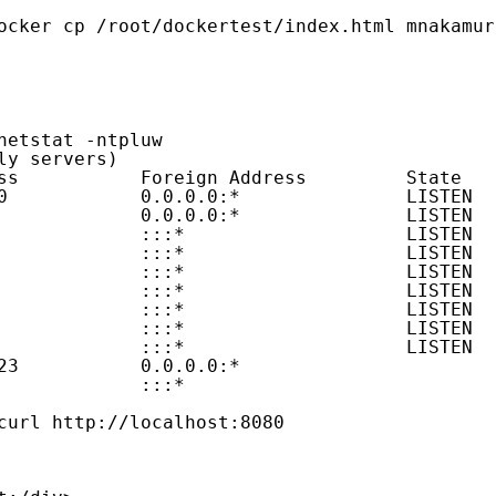
ocker cp /root/dockertest/index.html mnakamur
netstat -ntpluw
ly servers)
ss           Foreign Address         State   
0            0.0.0.0:*               LISTEN  
             0.0.0.0:*               LISTEN  
             :::*                    LISTEN  
             :::*                    LISTEN  
             :::*                    LISTEN  
             :::*                    LISTEN  
             :::*                    LISTEN  
             :::*                    LISTEN  
             :::*                    LISTEN  
23           0.0.0.0:*                       
             :::*                            
curl 
http://localhost:8080