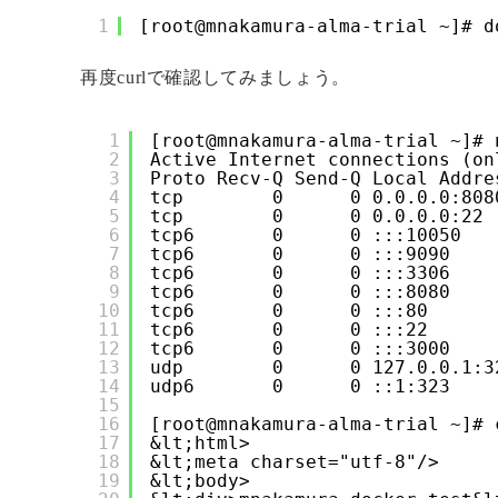
1
[root@mnakamura-alma-trial ~]# d
再度curlで確認してみましょう。
1
[root@mnakamura-alma-trial ~]# 
2
Active Internet connections (on
3
Proto Recv-Q Send-Q Local Addre
4
tcp        0      0 0.0.0.0:808
5
tcp        0      0 0.0.0.0:22 
6
tcp6       0      0 :::10050   
7
tcp6       0      0 :::9090    
8
tcp6       0      0 :::3306    
9
tcp6       0      0 :::8080    
10
tcp6       0      0 :::80      
11
tcp6       0      0 :::22      
12
tcp6       0      0 :::3000    
13
udp        0      0 127.0.0.1:3
14
udp6       0      0 ::1:323    
15
16
[root@mnakamura-alma-trial ~]# 
17
&lt;html>
18
&lt;meta charset="utf-8"/>
19
&lt;body>