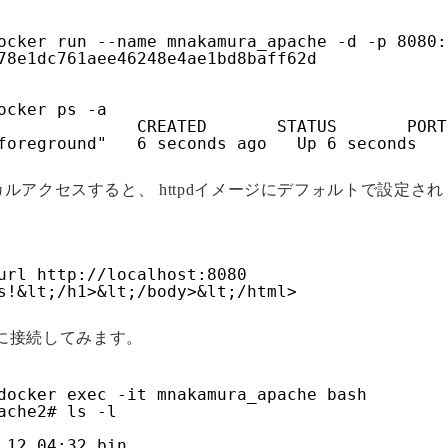
ocker run --name mnakamura_apache -d -p 8080:
78e1dc761aee46248e4ae1bd8baff62d
ocker ps -a
              CREATED       STATUS       PORT
foreground"   6 seconds ago   Up 6 seconds   
カルアクセスすると、 httpdイメージにデフォルトで設定され
url 
http://localhost:8080
s!&lt;/h1>&lt;/body>&lt;/html>
e」に接続してみます。
docker exec -it mnakamura_apache bash
ache2# ls -l
 12 04:32 bin