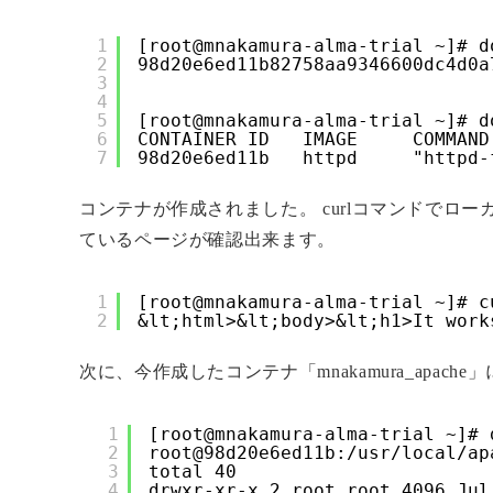
1
[root@mnakamura-alma-trial ~]# d
2
98d20e6ed11b82758aa9346600dc4d0a
3
4
5
[root@mnakamura-alma-trial ~]# d
6
CONTAINER ID   IMAGE     COMMAND
7
98d20e6ed11b   httpd     "httpd-
コンテナが作成されました。 curlコマンドでロー
ているページが確認出来ます。
1
[root@mnakamura-alma-trial ~]# c
2
&lt;html>&lt;body>&lt;h1>It work
次に、今作成したコンテナ「mnakamura_apach
1
[root@mnakamura-alma-trial ~]# 
2
root@98d20e6ed11b:/usr/local/ap
3
total 40
4
drwxr-xr-x 2 root root 4096 Jul