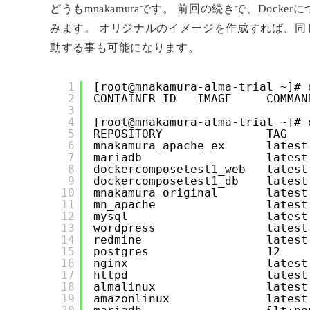
どうもmnakamuraです。 前回の続きで、Doc
みます。 オリジナルのイメージを作成すれば、同
動する事も可能になります。
1
[root@mnakamura-alma-trial ~]# 
2
CONTAINER ID   IMAGE     COMMAN
3
4
[root@mnakamura-alma-trial ~]# 
5
REPOSITORY               TAG   
6
mnakamura_apache_ex      latest
7
mariadb                  latest
8
dockercomposetest1_web   latest
9
dockercomposetest1_db    latest
10
mnakamura_original       latest
11
mn_apache                latest
12
mysql                    latest
13
wordpress                latest
14
redmine                  latest
15
postgres                 12    
16
nginx                    latest
17
httpd                    latest
18
almalinux                latest
19
amazonlinux              latest