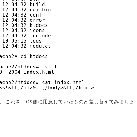
 12 04:32 build
 12 04:32 cgi-bin
 12 04:32 conf
 12 04:32 error
 12 04:32 htdocs
 12 04:32 icons
 12 04:32 include
 10 05:15 logs
 12 04:32 modules
ache2# cd htdocs
ache2/htdocs# ls -l
0  2004 index.html
ache2/htdocs# cat index.html
ks!&lt;/h1>&lt;/body>&lt;/html>
ますね。 これを、OS側に用意していたものと差し替えてみましょ