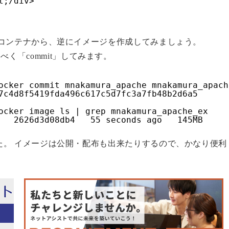
t;/div>
たコンテナから、逆にイメージを作成してみましょう。
成すべく「commit」してみます。
ocker commit mnakamura_apache mnakamura_apach
7c4d8f5419fda496c617c5d7fc3a7fb48b2d6a5
ocker image ls | grep mnakamura_apache_ex
   2626d3d08db4   55 seconds ago   145MB
た。 イメージは公開・配布も出来たりするので、かなり便利