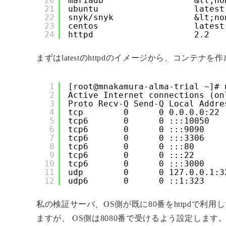
20
mariadb                  &lt;no
21
ubuntu                   latest
22
snyk/snyk                &lt;no
23
centos                   latest
24
httpd                    2.2   
まずはlatestのhttpdのイメージから、コンテナを
1
[root@mnakamura-alma-trial ~]# 
2
Active Internet connections (on
3
Proto Recv-Q Send-Q Local Addre
4
tcp        0      0 0.0.0.0:22 
5
tcp6       0      0 :::10050   
6
tcp6       0      0 :::9090    
7
tcp6       0      0 :::3306    
8
tcp6       0      0 :::80      
9
tcp6       0      0 :::22      
10
tcp6       0      0 :::3000    
11
udp        0      0 127.0.0.1:3
12
udp6       0      0 ::1:323    
私の検証サーバ、OS側が既に80番をhttpdで利
ますが、 OS側は8080番で受けるよう設定します。 名称