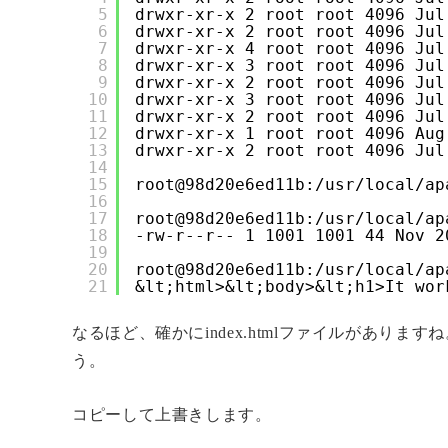
5
drwxr-xr-x 2 root root 4096 Jul
6
drwxr-xr-x 2 root root 4096 Jul
7
drwxr-xr-x 4 root root 4096 Jul
8
drwxr-xr-x 3 root root 4096 Jul
9
drwxr-xr-x 2 root root 4096 Jul
10
drwxr-xr-x 3 root root 4096 Jul
11
drwxr-xr-x 2 root root 4096 Jul
12
drwxr-xr-x 1 root root 4096 Aug
13
drwxr-xr-x 2 root root 4096 Jul
14
15
root@98d20e6ed11b:/usr/local/ap
16
17
root@98d20e6ed11b:/usr/local/ap
18
-rw-r--r-- 1 1001 1001 44 Nov 2
19
20
root@98d20e6ed11b:/usr/local/ap
21
&lt;html>&lt;body>&lt;h1>It wor
なるほど、確かにindex.htmlファイルがあり
う。
コピーして上書きします。