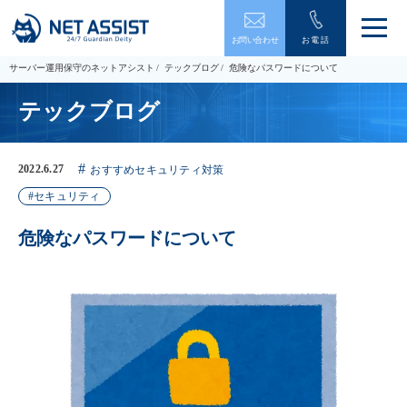
メ
お問い合わせ
お電話
ニ
ュ
サーバー運用保守のネットアシスト
テックブログ
危険なパスワードについて
ー
を
テックブログ
開
閉
す
る
2022.6.27
おすすめセキュリティ対策
セキュリティ
危険なパスワードについて