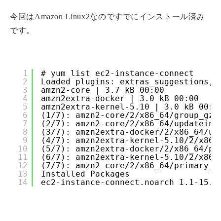
今回はAmazon Linux2なのですでにインストール済み
です。
1
# yum list ec2-instance-connect
2
Loaded plugins: extras_suggestions, 
3
amzn2-core | 3.7 kB 00:00
4
amzn2extra-docker | 3.0 kB 00:00
5
amzn2extra-kernel-5.10 | 3.0 kB 00:0
6
(1/7): amzn2-core/2/x86_64/group_gz 
7
(2/7): amzn2-core/2/x86_64/updateinf
8
(3/7): amzn2extra-docker/2/x86_64/up
9
(4/7): amzn2extra-kernel-5.10/2/x86_
10
(5/7): amzn2extra-docker/2/x86_64/pr
11
(6/7): amzn2extra-kernel-5.10/2/x86_
12
(7/7): amzn2-core/2/x86_64/primary_d
13
Installed Packages
14
ec2-instance-connect.noarch 1.1-15.a