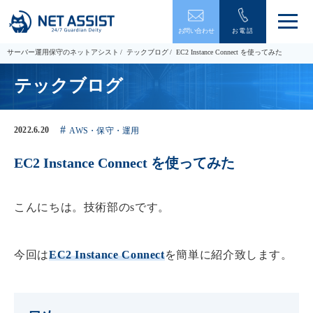
メ
お問い合わせ
お電話
ニ
ュ
サーバー運用保守のネットアシスト
テックブログ
EC2 Instance Connect を使ってみた
ー
を
テックブログ
開
閉
す
る
2022.6.20
AWS・保守・運用
EC2 Instance Connect を使ってみた
こんにちは。技術部のsです。
今回は
EC2 Instance Connect
を簡単に紹介致します。