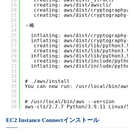
19
creating: aws/dist/awscli/
20
creating: aws/dist/cryptography/
21
creating: aws/dist/cryptography-3
22
23
～略
24
25
inflating: aws/dist/cryptography-3
26
inflating: aws/dist/cryptography-3
27
creating: aws/dist/lib/python3.9/
28
creating: aws/dist/lib/python3.9/
29
inflating: aws/dist/lib/python3.9/
30
creating: aws/dist/include/python
31
inflating: aws/dist/include/python
32
33
34
# ./aws/install
35
You can now run: /usr/local/bin/aws 
36
37
38
# /usr/local/bin/aws --version
39
aws-cli/2.7.7 Python/3.9.11 Linux/5.
EC2 Instance Connectインストール