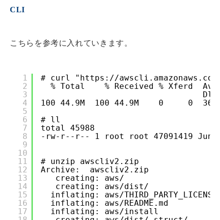
CLI
こちらを参考に入れていきます。
1
# curl "
https://awscli.amazonaws.com
2
% Total    % Received % Xferd  Ave
3
Dlo
4
100 44.9M  100 44.9M    0     0  36.
5
6
# ll
7
total 45988
8
-rw-r--r-- 1 root root 47091419 Jun 
9
10
11
# unzip awscliv2.zip
12
Archive:  awscliv2.zip
13
creating: aws/
14
creating: aws/dist/
15
inflating: aws/THIRD_PARTY_LICENSE
16
inflating: aws/README.md
17
inflating: aws/install
18
creating: aws/dist/_struct/