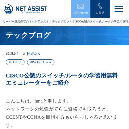
メ
お問い合わせ
お電話
ニ
ュ
サーバー運用保守のネットアシスト
テックブログ
CISCO公認のスイッチ/ルータの学習用無
ー
を
テックブログ
開
閉
す
る
2018.6.4
技術ネタ
CISCO
Packet Tracer
CISCO公認のスイッチ/ルータの学習用無料
エミュレーターをご紹介
こんにちは、hmaと申します。
ネットワークの勉強がてらに資格でも取ろうと、
CCENTやCCNAを目指す方もいらっしゃると思いま
す。