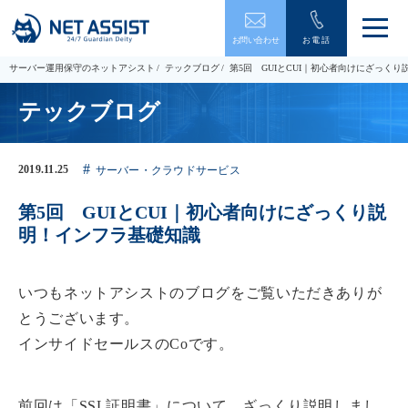
メ
お問い合わせ
お電話
ニ
ュ
サーバー運用保守のネットアシスト
テックブログ
第5回 GUIとCUI｜初心者向けにざっく
ー
を
テックブログ
開
閉
す
る
2019.11.25
サーバー・クラウドサービス
第5回 GUIとCUI｜初心者向けにざっくり説
明！インフラ基礎知識
いつもネットアシストのブログをご覧いただきありが
とうございます。
インサイドセールスのCoです。
前回は「SSL証明書」について、ざっくり説明しまし