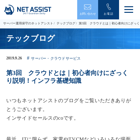
メ
お問い合わせ
お電話
ニ
ュ
サーバー運用保守のネットアシスト
テックブログ
第3回 クラウドとは｜初心者向けにざっ
ー
を
テックブログ
開
閉
す
る
2019.9.26
サーバー・クラウドサービス
第3回 クラウドとは｜初心者向けにざっく
り説明！インフラ基礎知識
いつもネットアシストのブログをご覧いただきありが
とうございます。
インサイドセールスのcoです。
最近、ITに限らず、家電やTVCMなどいろいろな場面