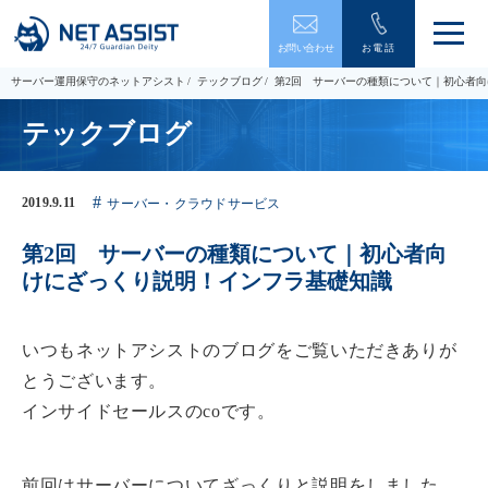
メ
お問い合わせ
お電話
ニ
ュ
サーバー運用保守のネットアシスト
テックブログ
第2回 サーバーの種類について｜初心者
ー
を
テックブログ
開
閉
す
る
2019.9.11
サーバー・クラウドサービス
第2回 サーバーの種類について｜初心者向
けにざっくり説明！インフラ基礎知識
いつもネットアシストのブログをご覧いただきありが
とうございます。
インサイドセールスのcoです。
前回はサーバーについてざっくりと説明をしました。