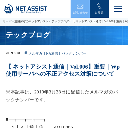
メ
お問い合わせ
お電話
ニ
ュ
サーバー運用保守のネットアシスト
テックブログ
【 ネットアシスト通信｜Vol.006】重要
ー
を
テックブログ
開
閉
す
る
2019.3.28
メルマガ【NA通信】バックナンバー
【 ネットアシスト通信｜Vol.006】重要｜Wp
使用サーバへの不正アクセス対策について
※本記事は、2019年3月28日に配信したメルマガのバ
ックナンバーです。
■━┳━┳━┳━┓
┃Ｎ┃Ａ┃通┃信┃ VOl.0006