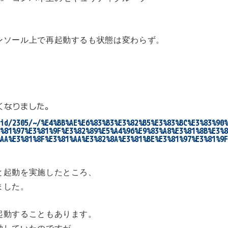
ンソール上で再起動するも状態は変わらず。
なりました。

id/2305/~/%E4%BB%AE%E6%83%B3%E3%82%B5%E3%83%BC%E3%83%90%
%81%97%E3%81%9F%E3%82%89%E5%A4%96%E9%83%A8%E3%81%8B%E3%8
AA%E3%81%8F%E3%81%AA%E3%82%8A%E3%81%BE%E3%81%97%E3%81%9F
と起動を実施したところ、
ました。
起動することもあります。