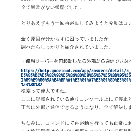
全て異常がない状態でした。
とりあえずもう一回再起動してみようと今度はコ
全く原因が分からずに困っていましたが、
調べたらしっかりと紹介されていました。
・仮想サーバーを再起動したら外部から通信できなく
https://help.gmocloud.com/app/answers/detail/a_
E3%83%BC%E3%82%92%E5%86%8D%E8%B5%B7%E5%8B%95%E3
2%89%E9%80%9A%E4%BF%A1%E3%81%A7%E3%81%8D%E3%81%
%E3%80%82
検索って偉大ですね。
ここに記載されている通りコンソール上にて停止
正常に外部と通信できるようになり、全て解決し
ちなみに、コマンドにて再起動を行っても正常に