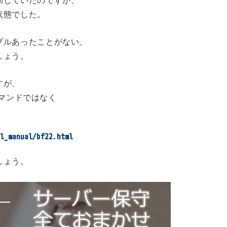
動していたのですが、
状態でした。
ブルあったことがない、
しょう。
すが、
コマンドではなく
l_manual/bf22.html
しょう。