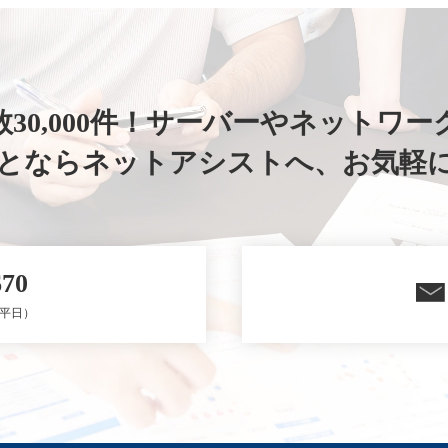
30,000件！
サーバーやネットワー
ことならネットアシストへ、
お気軽
670
0（平日）