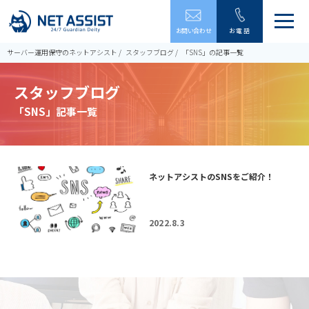
メ
お問い合わせ
お電話
ニ
ュ
サーバー運用保守のネットアシスト
スタッフブログ
「SNS」の記事一覧
ー
を
スタッフブログ
開
閉
「SNS」記事一覧
す
る
ネットアシストのSNSをご紹介！
2022.8.3