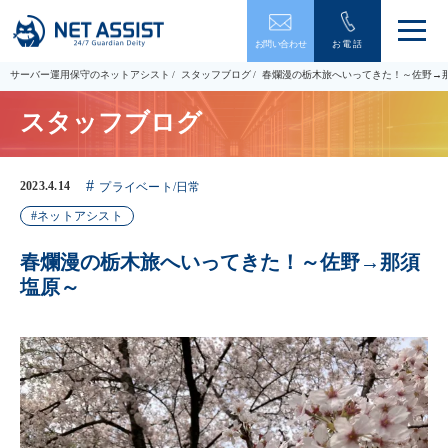
メ
お問い合わせ
お電話
ニ
ュ
サーバー運用保守のネットアシスト
スタッフブログ
春爛漫の栃木旅へいってきた！～佐野→
ー
を
スタッフブログ
開
閉
す
る
2023.4.14
プライベート/日常
ネットアシスト
春爛漫の栃木旅へいってきた！～佐野→那須
塩原～