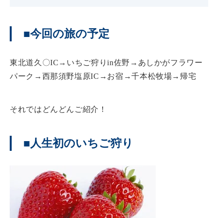
■今回の旅の予定
東北道久〇IC→いちご狩りin佐野→あしかがフラワー
パーク→西那須野塩原IC→お宿→千本松牧場→帰宅
それではどんどんご紹介！
■人生初のいちご狩り