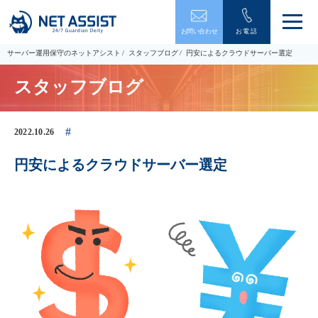
メ
お問い合わせ
お電話
ニ
ュ
サーバー運用保守のネットアシスト
スタッフブログ
円安によるクラウドサーバー選定
ー
を
スタッフブログ
開
閉
す
る
2022.10.26
円安によるクラウドサーバー選定