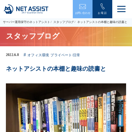
メ
お問い合わせ
お電話
ニ
ュ
サーバー運用保守のネットアシスト
スタッフブログ
ネットアシストの本棚と趣味の読書と
ー
を
スタッフブログ
開
閉
す
る
2022.6.8
オフィス環境
プライベート/日常
ネットアシストの本棚と趣味の読書と