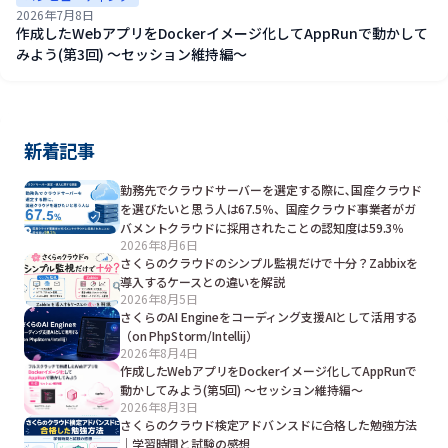
2026年7月8日
作成したWebアプリをDockerイメージ化してAppRunで動かして
みよう(第3回) ～セッション維持編～
新着記事
勤務先でクラウドサーバーを選定する際に､国産クラウド
を選びたいと思う人は67.5％、国産クラウド事業者がガ
バメントクラウドに採用されたことの認知度は59.3％
2026年8月6日
さくらのクラウドのシンプル監視だけで十分？Zabbixを
導入するケースとの違いを解説
2026年8月5日
さくらのAI Engineをコーディング支援AIとして活用する
（on PhpStorm/Intellij）
2026年8月4日
作成したWebアプリをDockerイメージ化してAppRunで
動かしてみよう(第5回) ～セッション維持編～
2026年8月3日
さくらのクラウド検定アドバンスドに合格した勉強方法
｜学習時間と試験の感想