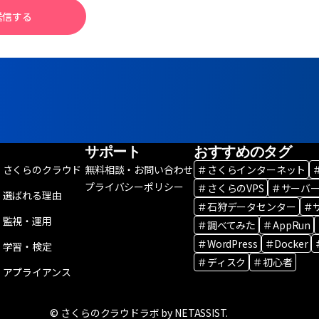
送信する
サポート
おすすめのタグ
さくらのクラウド
無料相談・お問い合わせ
＃さくらインターネット
プライバシーポリシー
＃さくらのVPS
＃サーバ
選ばれる理由
＃石狩データセンター
＃
監視・運用
＃調べてみた
＃AppRun
＃WordPress
＃Docker
学習・検定
＃ディスク
＃初心者
アプライアンス
© さくらのクラウドラボ by NETASSIST.