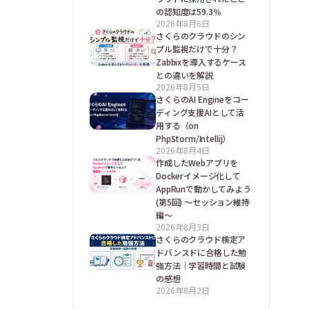
の認知度は59.3％
2026年8月6日
さくらのクラウドのシン
プル監視だけで十分？
Zabbixを導入するケース
との違いを解説
2026年8月5日
さくらのAI Engineをコー
ディング支援AIとして活
用する（on
PhpStorm/Intellij）
2026年8月4日
作成したWebアプリを
Dockerイメージ化して
AppRunで動かしてみよう
(第5回) ～セッション維持
編～
2026年8月3日
さくらのクラウド検定ア
ドバンスドに合格した勉
強方法｜学習時間と試験
の感想
2026年8月2日