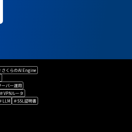
＃さくらのAI Engine
ー
サーバー運用
＃VPNルータ
＃LLM
＃SSL証明書