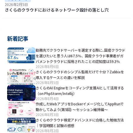
2026年2月5日
さくらのクラウドにおけるネットワーク設計の落とし穴
新着記事
勤務先でクラウドサーバーを選定する際に､国産クラウド
を選びたいと思う人は67.5％、国産クラウド事業者がガ
バメントクラウドに採用されたことの認知度は59.3％
2026年8月6日
さくらのクラウドのシンプル監視だけで十分？Zabbixを
導入するケースとの違いを解説
2026年8月5日
さくらのAI Engineをコーディング支援AIとして活用する
（on PhpStorm/Intellij）
2026年8月4日
作成したWebアプリをDockerイメージ化してAppRunで
動かしてみよう(第5回) ～セッション維持編～
2026年8月3日
さくらのクラウド検定アドバンスドに合格した勉強方法
｜学習時間と試験の感想
2026年8月2日