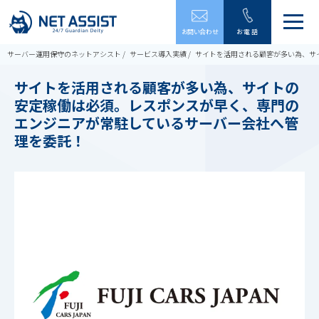
メ
お問い合わせ
お電話
ニ
ュ
サーバー運用保守のネットアシスト
サービス導入実績
サイトを活用される顧客が多い為、サ
ー
を
サイトを活用される顧客が多い為、サイトの
開
安定稼働は必須。レスポンスが早く、専門の
閉
す
エンジニアが常駐しているサーバー会社へ管
る
理を委託！