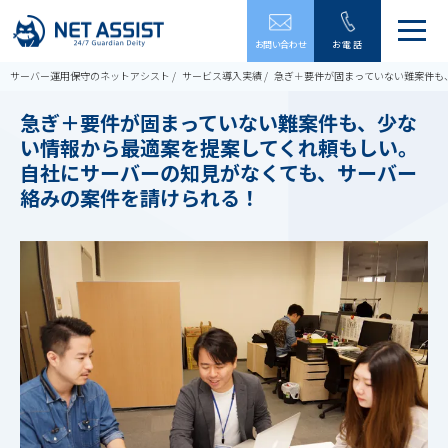
メ
お問い合わせ
お電話
ニ
ュ
サーバー運用保守のネットアシスト
サービス導入実績
急ぎ＋要件が固まっていない難案件も
ー
を
急ぎ＋要件が固まっていない難案件も、少な
開
い情報から最適案を提案してくれ頼もしい。
閉
す
自社にサーバーの知見がなくても、サーバー
る
絡みの案件を請けられる！