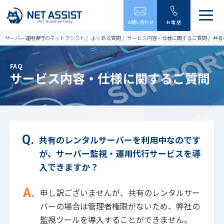
メ
お問い合わせ
お電話
ニ
ュ
サーバー運用保守のネットアシスト
よくある質問
サービス内容・仕様に関するご質問
共有
ー
を
開
FAQ
閉
サービス内容・仕様に関するご質問
す
る
共有のレンタルサーバーを利用中なのです
が、サーバー監視・運用代行サービスを導
入できますか？
申し訳ございませんが、共有のレンタルサー
バーの場合は管理者権限がないため、弊社の
監視ツールを導入することができません。