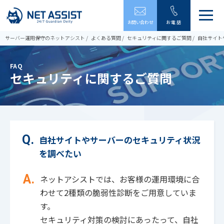
メ
お問い合わせ
お電話
ニ
ュ
サーバー運用保守のネットアシスト
よくある質問
セキュリティに関するご質問
自社サイト
ー
を
開
FAQ
閉
セキュリティに関するご質問
す
る
自社サイトやサーバーのセキュリティ状況
を調べたい
ネットアシストでは、お客様の運用環境に合
わせて2種類の脆弱性診断をご用意していま
す。
セキュリティ対策の検討にあったって、自社