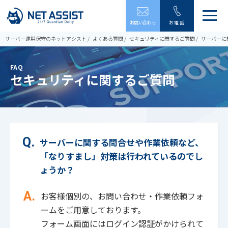
メ
お問い合わせ
お電話
ニ
ュ
サーバー運用保守のネットアシスト
よくある質問
セキュリティに関するご質問
サーバーに
ー
を
開
FAQ
閉
セキュリティに関するご質問
す
る
サーバーに関する問合せや作業依頼など、
「なりすまし」対策は行われているのでし
ょうか？
お客様個別の、お問い合わせ・作業依頼フォ
ームをご用意しております。
フォーム画面にはログイン認証がかけられて