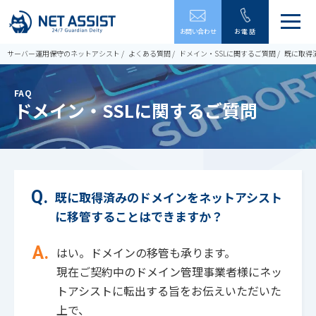
メ
お問い合わせ
お電話
ニ
ュ
サーバー運用保守のネットアシスト
よくある質問
ドメイン・SSLに関するご質問
既に取得
ー
を
開
FAQ
閉
ドメイン・SSLに関するご質問
す
る
既に取得済みのドメインをネットアシスト
に移管することはできますか？
はい。ドメインの移管も承ります。
現在ご契約中のドメイン管理事業者様にネッ
トアシストに転出する旨をお伝えいただいた
上で、