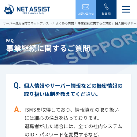
メ
お問い合わせ
お電話
ニ
ュ
サーバー運用保守のネットアシスト
よくある質問
事業継続に関するご質問
個人情報やサー
ー
を
開
FAQ
閉
事業継続に関するご質問
す
る
個人情報やサーバー情報などの機密情報の
取り扱い体制を教えてください。
ISMSを取得しており、情報資産の取り扱い
には細心の注意を払っております。
退職者が出た場合には、全ての社内システム
のID・パスワードを変更するなど、