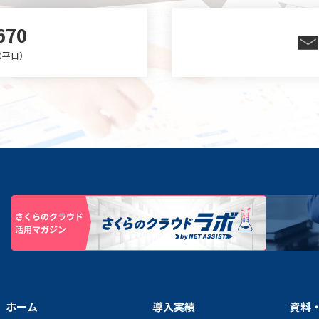
670
0（平日）
ホーム
導入実績
資料