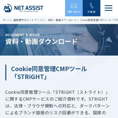
メ
お問い合わせ
お電話
ニ
ュ
サーバー運用保守のネットアシスト
資料・動画ダウンロード
Cookie同意管理CMPツール「STR
ー
を
開
DOCUMENT & MOVIE
閉
資料・動画ダウンロード
す
る
Cookie同意管理CMPツール
「STRiGHT」
Cookie同意管理ツール「STRiGHT（ストライト）」
に関するCMPサービスのご紹介資料です。STRiGHT
は、法律・ブラウザ規制への対応と、ダークパターン
によるブランド毀損のリスク回避ができる、国産の