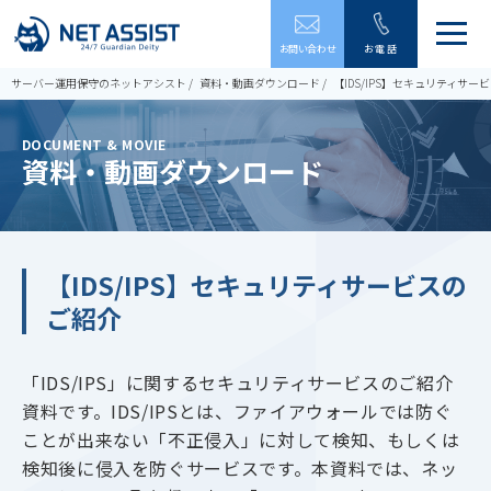
メ
お問い合わせ
お電話
ニ
ュ
サーバー運用保守のネットアシスト
資料・動画ダウンロード
【IDS/IPS】セキュリティサー
ー
を
開
DOCUMENT & MOVIE
閉
資料・動画ダウンロード
す
る
【IDS/IPS】セキュリティサービスの
ご紹介
「IDS/IPS」に関するセキュリティサービスのご紹介
資料です。IDS/IPSとは、ファイアウォールでは防ぐ
ことが出来ない「不正侵入」に対して検知、もしくは
検知後に侵入を防ぐサービスです。本資料では、ネッ