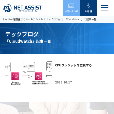
メ
お問い合わせ
お電話
ニ
ュ
サーバー運用保守のネットアシスト
テックブログ
「CloudWatch」の記事一覧
ー
を
テックブログ
開
閉
「CloudWatch」記事一覧
す
る
CPUクレジットを監視する
2022.10.17