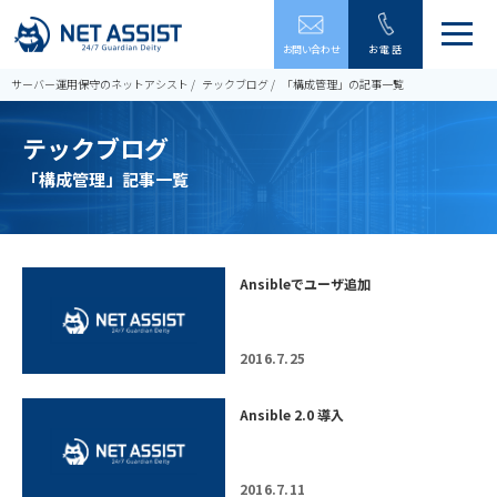
メ
お問い合わせ
お電話
ニ
ュ
サーバー運用保守のネットアシスト
テックブログ
「構成管理」の記事一覧
ー
を
テックブログ
開
閉
「構成管理」記事一覧
す
る
Ansibleでユーザ追加
2016.7.25
Ansible 2.0 導入
2016.7.11