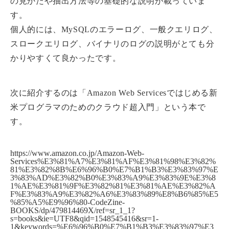
の見かたや抽出方法等の基礎的な説明が載っていま
す。
個人的には、MySQLのエラーログ、一般クエリログ、
スロークエリログ、バイナリのログの説明がとても分
かりやすくて良かったです。
次に紹介するのは「Amazon Web Servicesではじめる新
米プログラマのためのクラウド超入門」という本で
す。
https://www.amazon.co.jp/Amazon-Web-
Services%E3%81%A7%E3%81%AF%E3%81%98%E3%82%
81%E3%82%8B%E6%96%B0%E7%B1%B3%E3%83%97%E
3%83%AD%E3%82%B0%E3%83%A9%E3%83%9E%E3%8
1%AE%E3%81%9F%E3%82%81%E3%81%AE%E3%82%A
F%E3%83%A9%E3%82%A6%E3%83%89%E8%B6%85%E5
%85%A5%E9%96%80-CodeZine-
BOOKS/dp/479814469X/ref=sr_1_1?
s=books&ie=UTF8&qid=1548545416&sr=1-
1&keywords=%E6%96%B0%E7%B1%B3%E3%83%97%E3