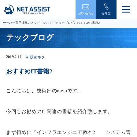
メ
お問い合わせ
お電話
ニ
ュ
サーバー運用保守のネットアシスト
テックブログ
おすすめIT書籍2
ー
を
テックブログ
開
閉
す
る
2019.2.11
技術ネタ
おすすめIT書籍2
こんにちは、技術部のmetoです。
今回もお勧めのIT関連の書籍を紹介致します。
まず初めに『インフラエンジニア教本2――システム管