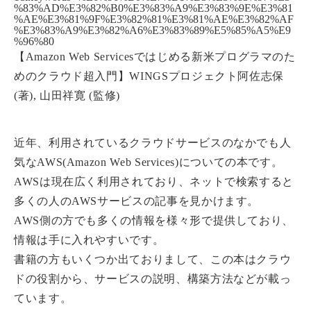
%83%AD%E3%82%B0%E3%83%A9%E3%83%9E%E3%81
%AE%E3%81%9F%E3%82%81%E3%81%AE%E3%82%AF
%E3%83%A9%E3%82%A6%E3%83%89%E5%85%A5%E9
%96%80
【Amazon Web Servicesではじめる新米プログラマのた
めのクラウド超入門】WINGSプロジェクト阿佐志保
(著), 山田祥寛 (監修)
近年、利用されているクラウドサービスのなかでも人
気なAWS(Amazon Web Services)についての本です。
AWSは現在広く利用されており、ネットで検索すると
多くの人のAWSサービスの記事を見かけます。
AWS側の方でも多くの情報を様々形で提供しており、
情報は手に入れやすいです。
書籍の方もいくつか出ておりまして、この本はクラウ
ドの役割から、サービスの説明、構築方法などが載っ
ています。