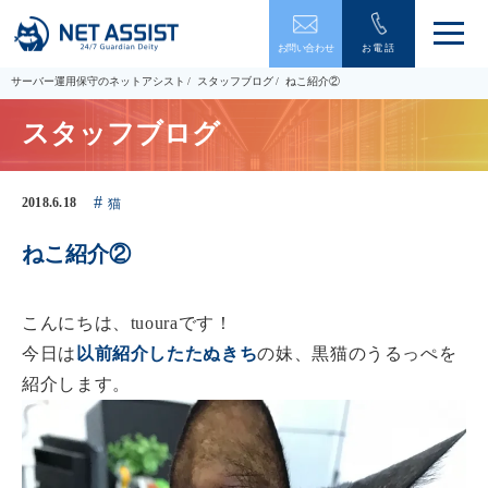
メ
お問い合わせ
お電話
ニ
ュ
サーバー運用保守のネットアシスト
スタッフブログ
ねこ紹介②
ー
を
スタッフブログ
開
閉
す
る
2018.6.18
猫
ねこ紹介②
こんにちは、tuouraです！
今日は
以前紹介したたぬきち
の妹、黒猫のうるっぺを
紹介します。