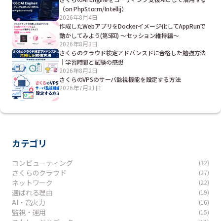
（on PhpStorm/Intellij）
2026年8月4日
作成したWebアプリをDockerイメージ化してAppRunで
動かしてみよう(第5回) ～セッション維持編～
2026年8月3日
さくらのクラウド検定アドバンスドに合格した勉強方法
｜学習時間と試験の感想
2026年8月2日
さくらのVPSのサーバ監視機能を設定する方法
2026年7月31日
カテゴリ
コンピューティング
(32)
さくらのクラウド
(27)
ネットワーク
(22)
選ばれる理由
(19)
AI・高火力
(16)
監視・運用
(15)