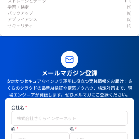
ストレージとデータ
(11)
学習・検定
(9)
バックアップ
(8)
アプライアンス
(5)
セキュリティ
(4)
メールマガジン登録
安定かつセキュアなインフラ運用に役立つ実践情報をお届け！さ
くらのクラウドの最新AI検証や構築ノウハウ、検定対策まで、現
場エンジニアが発信します。ぜひメルマガにご登録ください。
会社名
*
姓
*
名
*