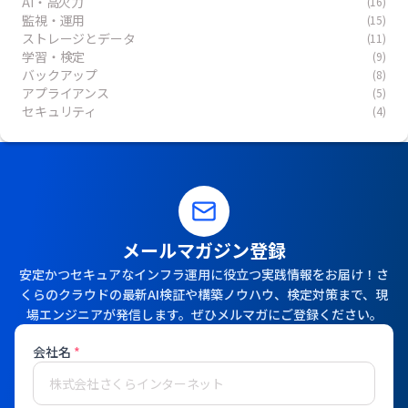
AI・高火力
(16)
監視・運用
(15)
ストレージとデータ
(11)
学習・検定
(9)
バックアップ
(8)
アプライアンス
(5)
セキュリティ
(4)
メールマガジン登録
安定かつセキュアなインフラ運用に役立つ実践情報をお届け！さ
くらのクラウドの最新AI検証や構築ノウハウ、検定対策まで、現
場エンジニアが発信します。ぜひメルマガにご登録ください。
会社名
*