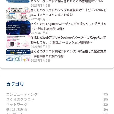
バメントクラウドに採用されたことの認知度は59.3％
2026年8月6日
さくらのクラウドのシンプル監視だけで十分？Zabbixを
導入するケースとの違いを解説
2026年8月5日
さくらのAI Engineをコーディング支援AIとして活用する
（on PhpStorm/Intellij）
2026年8月4日
作成したWebアプリをDockerイメージ化してAppRunで
動かしてみよう(第5回) ～セッション維持編～
2026年8月3日
さくらのクラウド検定アドバンスドに合格した勉強方法
｜学習時間と試験の感想
2026年8月2日
カテゴリ
コンピューティング
(32)
さくらのクラウド
(28)
ネットワーク
(22)
選ばれる理由
(20)