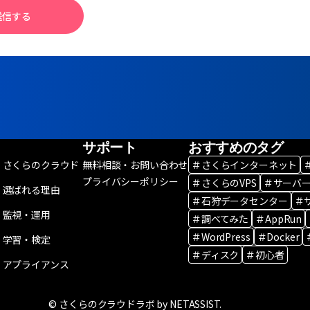
送信する
サポート
おすすめのタグ
さくらのクラウド
無料相談・お問い合わせ
＃さくらインターネット
プライバシーポリシー
＃さくらのVPS
＃サーバ
選ばれる理由
＃石狩データセンター
＃
監視・運用
＃調べてみた
＃AppRun
＃WordPress
＃Docker
学習・検定
＃ディスク
＃初心者
アプライアンス
© さくらのクラウドラボ by NETASSIST.