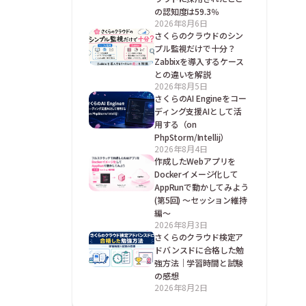
の認知度は59.3％
2026年8月6日
さくらのクラウドのシン
プル監視だけで十分？
Zabbixを導入するケース
との違いを解説
2026年8月5日
さくらのAI Engineをコー
ディング支援AIとして活
用する（on
PhpStorm/Intellij）
2026年8月4日
作成したWebアプリを
Dockerイメージ化して
AppRunで動かしてみよう
(第5回) ～セッション維持
編～
2026年8月3日
さくらのクラウド検定ア
ドバンスドに合格した勉
強方法｜学習時間と試験
の感想
2026年8月2日