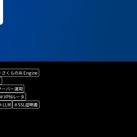
＃さくらのAI Engine
ー
サーバー運用
＃VPNルータ
＃LLM
＃SSL証明書