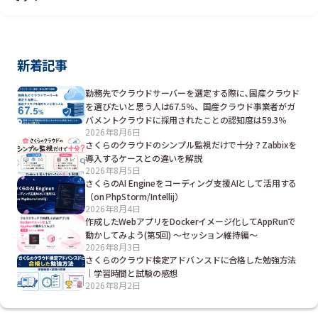
新着記事
勤務先でクラウドサーバーを選定する際に､国産クラウド
を選びたいと思う人は67.5％、国産クラウド事業者がガ
バメントクラウドに採用されたことの認知度は59.3％
2026年8月6日
さくらのクラウドのシンプル監視だけで十分？Zabbixを
導入するケースとの違いを解説
2026年8月5日
さくらのAI Engineをコーディング支援AIとして活用する
（on PhpStorm/Intellij）
2026年8月4日
作成したWebアプリをDockerイメージ化してAppRunで
動かしてみよう(第5回) ～セッション維持編～
2026年8月3日
さくらのクラウド検定アドバンスドに合格した勉強方法
｜学習時間と試験の感想
2026年8月2日