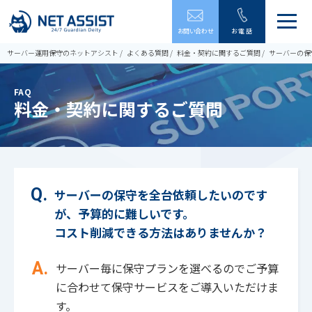
メ
お問い合わせ
お電話
ニ
ュ
サーバー運用保守のネットアシスト
よくある質問
料金・契約に関するご質問
サーバーの保
ー
を
開
FAQ
閉
料金・契約に関するご質問
す
る
サーバーの保守を全台依頼したいのです
が、予算的に難しいです。
コスト削減できる方法はありませんか？
サーバー毎に保守プランを選べるのでご予算
に合わせて保守サービスをご導入いただけま
す。