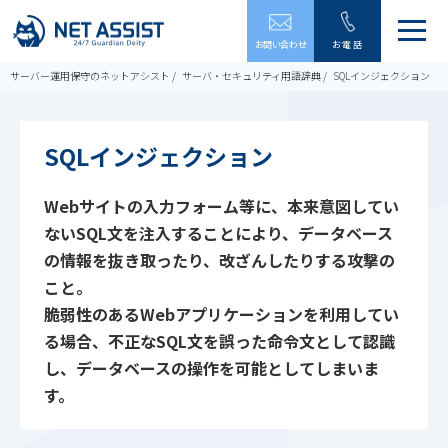
メ
お問い合わせ
お電話
ニ
ュ
サーバー運用保守のネットアシスト
サーバ・セキュリティ用語辞典
SQLインジェクション
ー
を
開
閉
SQLインジェクション
す
る
Webサイトの入力フォーム等に、本来意図してい
ないSQL文を注入することにより、データベース
の情報を抜き取ったり、改ざんしたりする攻撃の
こと。
脆弱性のあるWebアプリケーションを利用してい
る場合、不正なSQL文を誤った命令文として認識
し、データベースの操作を可能としてしまいま
す。