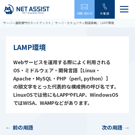
メ
お問い合わせ
お電話
ニ
ュ
サーバー運用保守のネットアシスト
サーバ・セキュリティ用語辞典
LAMP環境
ー
を
開
閉
LAMP環境
す
る
Webサービスを運用する際によく利用される
OS・ミドルウェア・開発言語【Linux・
Apache・MySQL・PHP（perl, python）】
の頭文字をとった代表的な構成例の呼び名です。
LinuxOSでは他にもLAPPやFLAP、WindowsOS
ではWISA、WAMPなどがあります。
前の用語
次の用語