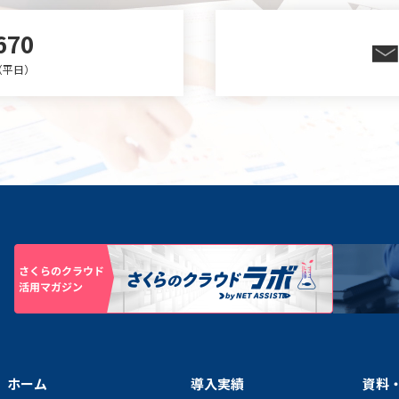
670
0（平日）
ホーム
導入実績
資料