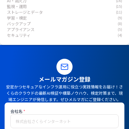
AI・高火力
(16)
監視・運用
(15)
ストレージとデータ
(11)
学習・検定
(9)
バックアップ
(8)
アプライアンス
(5)
セキュリティ
(4)
メールマガジン登録
安定かつセキュアなインフラ運用に役立つ実践情報をお届け！さ
くらのクラウドの最新AI検証や構築ノウハウ、検定対策まで、現
場エンジニアが発信します。ぜひメルマガにご登録ください。
会社名
*