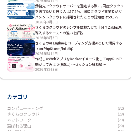
2026年8月9日
勤務先でクラウドサーバーを選定する際に､国産クラウド
を選びたいと思う人は67.5％、国産クラウド事業者がガ
バメントクラウドに採用されたことの認知度は59.3％
2026年8月6日
さくらのクラウドのシンプル監視だけで十分？Zabbixを
導入するケースとの違いを解説
2026年8月5日
さくらのAI Engineをコーディング支援AIとして活用する
（on PhpStorm/Intellij）
2026年8月4日
作成したWebアプリをDockerイメージ化してAppRunで
動かしてみよう(第5回) ～セッション維持編～
2026年8月3日
カテゴリ
コンピューティング
(32)
さくらのクラウド
(28)
ネットワーク
(23)
選ばれる理由
(20)