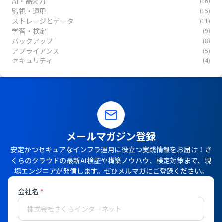
AI・高火力
(16)
監視・運用
(15)
ストレージとデータ
(11)
学習・検定
(9)
バックアップ
(8)
アプライアンス
(5)
セキュリティ
(4)
メールマガジン登録
安定かつセキュアなインフラ運用に役立つ実践情報をお届け！さ
くらのクラウドの最新AI検証や構築ノウハウ、検定対策まで、現
場エンジニアが発信します。ぜひメルマガにご登録ください。
会社名
*