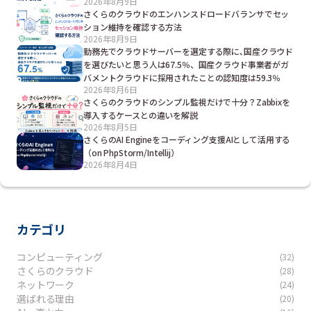
2026年8月9日
さくらのクラウドのエンハンスドロードバランサでセッ
ション維持を確認する方法
2026年8月9日
勤務先でクラウドサーバーを選定する際に､国産クラウド
を選びたいと思う人は67.5％、国産クラウド事業者がガ
バメントクラウドに採用されたことの認知度は59.3％
2026年8月6日
さくらのクラウドのシンプル監視だけで十分？Zabbixを
導入するケースとの違いを解説
2026年8月5日
さくらのAI Engineをコーディング支援AIとして活用する
（on PhpStorm/Intellij）
2026年8月4日
カテゴリ
コンピューティング
(32)
さくらのクラウド
(28)
ネットワーク
(24)
選ばれる理由
(20)