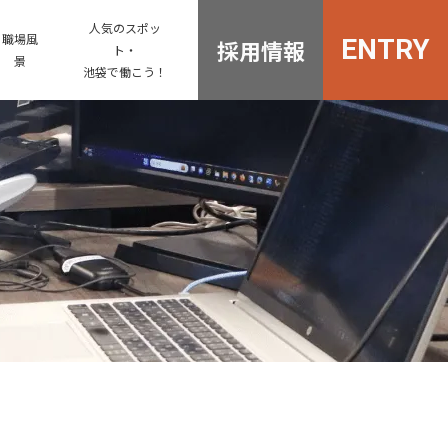
人気のスポッ
職場風
ENTRY
採用情報
ト・
景
池袋で働こう！