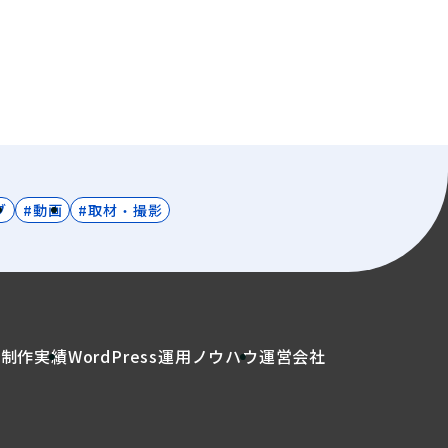
ブ
#動画
#取材・撮影
介
制作実績
WordPress運用ノウハウ
運営会社