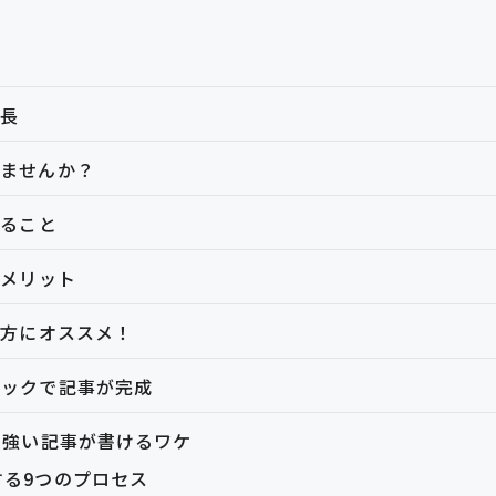
特長
いませんか？
きること
るメリット
な方にオススメ！
リックで記事が完成
に強い記事が書けるワケ
する9つのプロセス