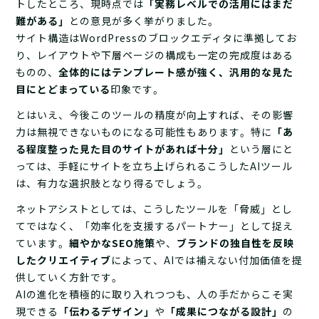
トしたところ、現時点では
「実務レベルでの活用にはまだ
難がある」
との意見が多く挙がりました。
サイト構造はWordPressのブロックエディタに準拠してお
り、レイアウトや下層ページの構成も一定の完成度はある
ものの、
全体的にはテンプレート感が強く、汎用的な見た
目にとどまっている
印象です。
とはいえ、今後このツールの精度が向上すれば、その影響
力は無視できないものになる可能性もあります。特に
「あ
る程度整った見た目のサイトがあれば十分」
という層にと
っては、手軽にサイトを立ち上げられるこうしたAIツール
は、有力な選択肢となり得るでしょう。
ネットアシストとしては、こうしたツールを「脅威」とし
てではなく、「効率化を支援するパートナー」として捉え
ています。
細やかなSEO施策
や、
ブランドの独自性を反映
したクリエイティブ
によって、AIでは補えない付加価値を提
供していく方針です。
AIの進化を積極的に取り入れつつも、人の手だからこそ実
現できる
「伝わるデザイン」
や
「成果につながる設計」
の