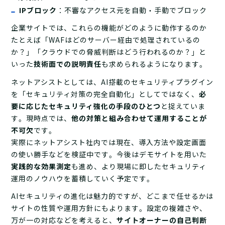
IPブロック
：不審なアクセス元を自動・手動でブロック
企業サイトでは、これらの機能がどのように動作するのか――
たとえば「WAFはどのサーバー経由で処理されているの
か？」「クラウドでの脅威判断はどう行われるのか？」と
いった
技術面での説明責任
も求められるようになります。
ネットアシストとしては、AI搭載のセキュリティプラグイン
を「セキュリティ対策の完全自動化」としてではなく、
必
要に応じたセキュリティ強化の手段のひとつ
と捉えていま
す。現時点では、
他の対策と組み合わせて運用することが
不可欠
です。
実際にネットアシスト社内では現在、導入方法や設定画面
の使い勝手などを検証中です。今後はデモサイトを用いた
実践的な効果測定
も進め、より現場に即したセキュリティ
運用のノウハウを蓄積していく予定です。
AIセキュリティの進化は魅力的ですが、どこまで任せるかは
サイトの性質や運用方針にもよります。設定の複雑さや、
万が一の対応などを考えると、
サイトオーナーの自己判断