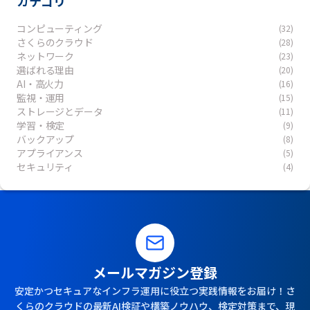
カテゴリ
コンピューティング
(32)
さくらのクラウド
(28)
ネットワーク
(23)
選ばれる理由
(20)
AI・高火力
(16)
監視・運用
(15)
ストレージとデータ
(11)
学習・検定
(9)
バックアップ
(8)
アプライアンス
(5)
セキュリティ
(4)
メールマガジン登録
安定かつセキュアなインフラ運用に役立つ実践情報をお届け！さ
くらのクラウドの最新AI検証や構築ノウハウ、検定対策まで、現