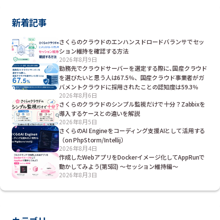
新着記事
さくらのクラウドのエンハンスドロードバランサでセッ
ション維持を確認する方法
2026年8月9日
勤務先でクラウドサーバーを選定する際に､国産クラウド
を選びたいと思う人は67.5％、国産クラウド事業者がガ
バメントクラウドに採用されたことの認知度は59.3％
2026年8月6日
さくらのクラウドのシンプル監視だけで十分？Zabbixを
導入するケースとの違いを解説
2026年8月5日
さくらのAI Engineをコーディング支援AIとして活用する
（on PhpStorm/Intellij）
2026年8月4日
作成したWebアプリをDockerイメージ化してAppRunで
動かしてみよう(第5回) ～セッション維持編～
2026年8月3日